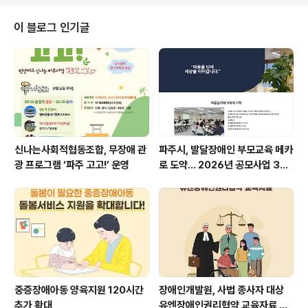
이 블로그 인기글
신나는사회적협동조합, 무장애 관
파주시, 발달장애인 부모교육 메카
광 프로그램 ‘파주 고고!’ 운영
로 도약… 2026년 공모사업 3관
왕 쾌거
중증장애아동 양육지원 120시간
장애인개발원, 사법 종사자 대상
추가 확대
유엔장애인권리협약 교육자료 발