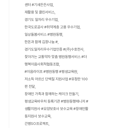
센터 #기새든든사업
재활용 및 클린서비스
경기도 일자리 우수기업
한국도로공사 #취약계층 고용 우수기업
일상돌봄서비스 #병원동행
한돈과 함께 김장나눔 #
경기도일자리우수기업인증 #(주)수호천사
찾아가는 교통약자 맞춤 병원동행서비스 #더
행복이음사회적협동조합
#이음라이프 #병원동행 #평생교육원
저소득 어르신 단백질 지원사업 #유정란 100
판 전달
장애인 가족과 함께하는 케이크 만들기
평생교육바우처 등록기관 #병원동행매니저 #
생활지원사 #요양보호사 보수교육 #장애인활
동지원사 보수교육
간병SO프로젝트