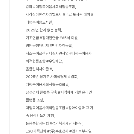
강좌 #더행복이음사회적협동조합
시각장애인점자라벨도서 #무료 도서관 대여 #
더행복이음도서관
2025년 한계 없는 능력
기초연금 #장애인연금 #65세 이상
병원동행매니저 #민간자격등록
저소득어르신단백질지원사업 #더행복이음사
회적협동조합 #우양재단
올클린리사이클 #
2025년 경기도 사회적경제 박람회
더행복이음사회적협동조합 #
상생경제 플랫폼 구축 #지역화폐 기반 온라인
플랫폼 조성
더행복이음사회적협동조합 #장애아동과 그 가
족 음식만들기 체험
돌봄통합지원법 #경기복지재단 지원단
ESG가족친화 #(주)수호천사 #경기북부새일