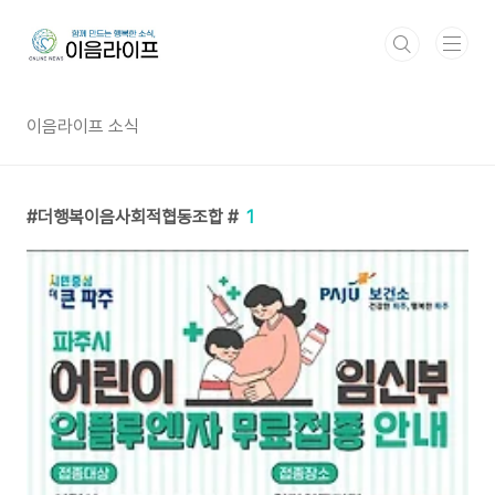
본문 바로가기
이음라이프 소식
더행복이음사회적협동조합 #
1