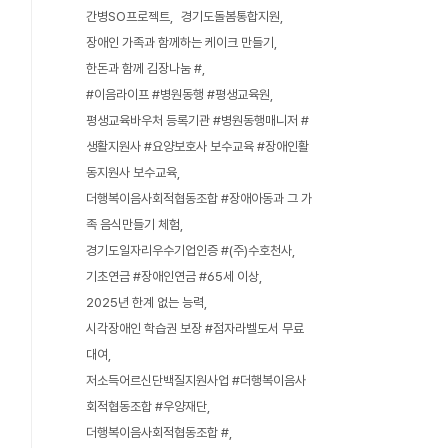
간병SO프로젝트
경기도돌봄통합지원
장애인 가족과 함께하는 케이크 만들기
한돈과 함께 김장나눔 #
#이음라이프 #병원동행 #평생교육원
평생교육바우처 등록기관 #병원동행매니저 #
생활지원사 #요양보호사 보수교육 #장애인활
동지원사 보수교육
더행복이음사회적협동조합 #장애아동과 그 가
족 음식만들기 체험
경기도일자리우수기업인증 #(주)수호천사
기초연금 #장애인연금 #65세 이상
2025년 한계 없는 능력
시각장애인 학습권 보장 #점자라벨도서 무료
대여
저소득어르신단백질지원사업 #더행복이음사
회적협동조합 #우양재단
더행복이음사회적협동조합 #