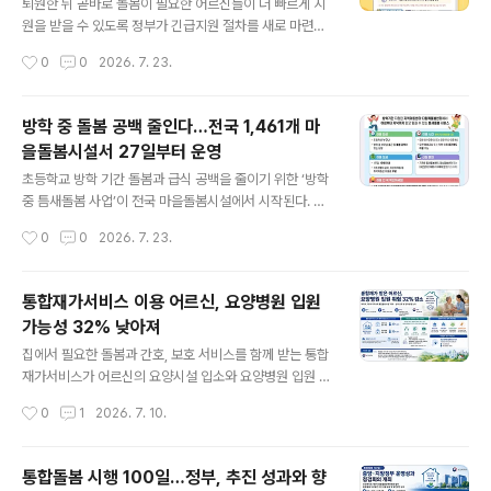
해 사람과 지역사회를 연결하는 문화여행 전문 사회적협동
퇴원한 뒤 곧바로 돌봄이 필요한 어르신들이 더 빠르게 지
조합이다. 주요 사업으로는 역사·교육 생태탐방, 개인·가족·
원을 받을 수 있도록 정부가 긴급지원 절차를 새로 마련한
단체 여행, 취약계층 여행서비스, 기관 연수 및 여행 대행,
다. 보건복지부는 노인맞춤돌봄 퇴원환자 단기집중서비스
작성시간
0
0
2026. 7. 23.
홍보·출판·인쇄 서비스 등을 운영하고 있다. 이번 프로그램
에 ‘긴급지원 절차’를 신설해 퇴원 직후 돌봄 공백을 줄이겠
은 “여행은 특별한 사..
다고 22일 밝혔다.이번 절차는 오는 27일부터 시행된다.
기존에는 신청부터 대상자 판정, 실제 서비스 제공까지 시
방학 중 돌봄 공백 줄인다…전국 1,461개 마
간이 걸렸지만, 긴급지원이 적용되면 신청 후 3~7일 안에
을돌봄시설서 27일부터 운영
서비스를 받을 수 있도록 절차가 단축된다. 복지부는 이를
글 내용
통해 어르신들이 병원 퇴원 후 지역사회로 안정적으로 복
초등학교 방학 기간 돌봄과 급식 공백을 줄이기 위한 ‘방학
귀할 수 있도록 지원한다는 방침이다.지원이 필요한 어르
중 틈새돌봄 사업’이 전국 마을돌봄시설에서 시작된다. 보
신은 퇴원 후 14일 이내에 주소지 관할 읍면동 주민센터를
건복지부는 오는 27일부터 전국 1,461개 마을돌봄시설에
작성시간
0
0
2026. 7. 23.
통해 신청할 수 있다. 이후 간단한 확인 절차를 거쳐대상 요
서 방학 중 틈새돌봄 사업을 운영한다고 23일 밝혔다. 이
건에 맞는 경우 단기 돌봄서비스가 ..
번 사업은 방학 기간 학교 급식이 중단되거나 돌봄 이용 시
간이 맞지 않아 발생할 수 있는 아동 돌봄 사각지대를 줄이
통합재가서비스 이용 어르신, 요양병원 입원
기 위해 마련됐다. 방학 중 틈새돌봄 사업은 초등학생 방학
가능성 32% 낮아져
기간에 한해 학교 인근 마을돌봄시설의 운영 시간을 확대
글 내용
하고, 이용 아동에게 식사를 제공하는 방식으로 추진된다.
집에서 필요한 돌봄과 간호, 보호 서비스를 함께 받는 통합
대상 시설은 지역아동센터와 다함께돌봄센터 등이다. 이번
재가서비스가 어르신의 요양시설 입소와 요양병원 입원 위
에 운영되는 시설은 크게 틈새돌봄센터와 점심돌봄센터로
험을 낮추는 데 효과가 있다는 분석이 나왔다. 보건복지부
작성시간
0
1
2026. 7. 10.
나뉜다. 틈새돌봄센터 1,296곳은 오전 9시부터 오후 6시
는 8일 오후 서울역 스페이스쉐어에서 제1차 지역사회 통
까지 운영되며, 아동에게 오전 간..
합돌봄 포럼을 열고, 지역사회 기반 돌봄 정책의 성과와 향
후 추진 방향을 논의했다고 밝혔다. 이번 포럼은 ‘돌봄기본
통합돌봄 시행 100일…정부, 추진 성과와 향
권 시대, 지역사회 통합돌봄의 현재와 미래’를 주제로 마련