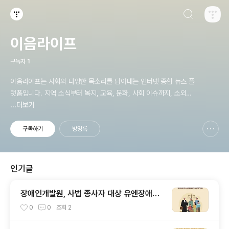
검색하기
티스토리
이음라이프
구독자
1
이음라이프는 사회의 다양한 목소리를 담아내는 인터넷 종합 뉴스 플
랫폼입니다. 지역 소식부터 복지, 교육, 문화, 사회 이슈까지, 소외되
지 않는 균형 잡힌 보도를 지향합니다. 우리는 "정보는 힘이며, 진실은
...더보기
누구에게나 전달되어야 한다"는 믿음으로 하루하루 중요한 이야기들
을 여러분께 전합니다. 작은 현장의 목소리도 크게 울려 퍼질 수 있도
구독하기
방명록
신고하기 레이어
열기
록, 이음라이프는 늘 가까운 뉴스가 되겠습니다.
인기글
장애인개발원, 사법 종사자 대상 유엔장애인
권리협약 교육자료 발간
0
0
조회
2