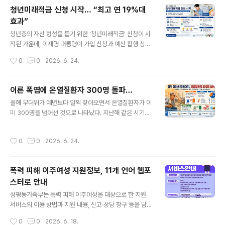
다. 신청 기간은 7월 1일부터 7월 31일까지다. 참여를 희
청년미래적금 신청 시작… “최고 연 19%대
망하는 청년은 잡아바어플라이 누리집(apply.jababa.ne
효과”
t)을 통해 온라인으로 신청하면 된다.파주시는 올해 하반기
글 내용
지원 대상자로 총 60명을 선정할 예정이다. 선정된 청년에
청년층의 자산 형성을 돕기 위한 ‘청년미래적금’ 신청이 시
게는 월 최대 10만 원의 월세가 지원되며, 지원 기간은 최
작된 가운데, 이재명 대통령이 가입 신청과 예산 집행 상황
대 12개월이다. 지원 대상은 공고일 기준으로 주민등록상
을 직접 점검했다. 정부는 신청자가 몰리더라도 일정 기간
작성시간
0
0
2026. 6. 24.
주소지가 파주시에 있는 청년이다. 또한 부모와 따로 거주
안에 접수한 청년 가운데 요건을 충족하는 경우 최대한 지
하고 있어야 하며, 1..
원이 이뤄지도록 관리하겠다는 방침이다.이 대통령은 23
일 국무회의 모두발언에서 청년미래적금 신청이 본격적으
이른 폭염에 온열질환자 300명 돌파…
로 시작된 만큼 청년들이 제도를 제대로 알고 활용할 수 있
글 내용
올해 무더위가 예년보다 일찍 찾아오면서 온열질환자가 이
도록 홍보와 운영 관리에 철저를 기해달라고 당부했다. 또
미 300명을 넘어선 것으로 나타났다. 지난해 같은 시기와
청년들의 삶 전반에서 실질적인 기회 확대가 이뤄질 수 있
비교하면 환자 수가 1.5배 이상 늘어난 수준이다. 더위와
도록 관련 정책을 속도감 있게 추진해야 한다고 강조했다.
함께 장염 환자도 급증해 여름철 건강관리에 대한 주의가
국무회의에서는 청년미래적금의 가입 대상과 예산 여력도
작성시간
0
0
2026. 6. 24.
요구된다. 온열질환은 고온 환경에 장시간 노출될 때 발생
논의됐다. 이 대통령은 이억원 금융위원장과 박홍근 기획
하는 급성질환이다. 대표적으로 두통, 어지럼증, 근육 경련,
예산처 장관에게 가입 요건, 신청 규모, 예산 ..
피로감, 의식 저하 등의 증상이 나타날 수 있으며, 적절한
폭력 피해 이주여성 지원정보, 11개 언어 웹포
조치가 늦어질 경우 생명까지 위협할 수 있다.18일 질병관
스터로 안내
리청에 따르면 지난 17일까지 응급실을 찾은 온열질환자
글 내용
는 모두 307명으로 집계됐다. 질병청은 지난달 15일부터
성평등가족부는 폭력 피해 이주여성을 대상으로 한 지원
전국 516개 응급실 운영 의료기관과 함께 온열질환 응급
서비스의 이용 방법과 지원 내용, 신고·상담 창구 등을 담은
실 감시체계를 운영하고 있다. 감시체계가 시작된 지 한 달
웹 포스터를 11개 언어로 제작해 안내한다고 밝혔다. 이번
작성시간
0
0
2026. 6. 18.
남짓한 기간에 300명이 ..
에 제작된 웹 포스터는 베트남어, 중국어, 필리핀어, 몽골