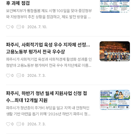
후 과제 점검
됐다. 참석자들은 통합돌봄을 둘러싼 해외 정책 흐름과 국
글 내용
내 제도 추진 과정을 살펴보고, 앞으로 지역사회 통합돌봄
보건복지부가 통합돌봄 제도 시행 100일을 맞아 중앙정부
이 나아가야 할 방향에 대해 의견을 나눴다.이날 발제를 맡
와 지방정부의 추진 상황을 점검하고, 제도 발전 방향을 논
은 남현주 가천대학교 사회복지학과 교수는 통합재가서비
의하는 자리를 마련했다. 복지부는 7일 오후 정부서울청사
작성시간
0
0
2026. 7. 10.
스가 시설 중심 돌봄 이용을 줄이는 데 일정한 효과를 보였
에서 제4차 ‘통합돌봄정책위원회’를 개최하고, 통합돌봄
다고 설명했다. 남 교수에 따르면 2021..
제도 시행 이후 지난 100일간의 운영 현황과 주요 성과를
공유했다고 밝혔다. 이날 회의에서는 현장 추진 과정에서
파주시, 사회적기업 육성 우수 지자체 선정…
나타난 과제와 전문가 의견을 바탕으로 향후 통합돌봄 체
고용노동부 평가서 전국 우수상
계를 어떻게 보완하고 발전시킬지에 대한 논의도 이뤄졌
글 내용
다. 회의에서 복지부는 통합돌봄 신청 현황과 서비스 연계
파주시가 사회적기업 육성과 사회적경제 활성화 성과를 인
실적 등 사업 운영 전반을 보고했다. 또한 지방정부의 실행
정받아 고용노동부 평가에서 전국 우수 자치단체로 이름을
역량을 높이는 방안, 제도적 기반을 강화하는 과제, 돌봄 서
올렸다.파주시(시장 손배찬)는 고용노동부가 실시한 ‘202
작성시간
0
0
2026. 7. 3.
비스의 범위 확대와 서비스 품질 제고 방안 등을 하반기 주
6년 사회적기업 육성 우수자치단체 평가’에서 우수 자치단
요 추진 과제로 제시했다.복지부는 앞..
체로 선정돼 우수상을 받았다고 밝혔다. 고용노동부는 해
마다 전국 지방자치단체를 대상으로 사회적기업 육성 정책
파주시, 하반기 청년 월세 지원사업 신청 접
과 사회적경제 기반 조성 성과를 종합적으로 평가해 우수
수…최대 12개월 지원
지자체를 선정하고 있다.올해 평가는 여러 항목을 기준으
글 내용
로 진행됐다. 주요 심사 분야는 사회적기업 지원체계 구축
파주시가 청년층의 주거비 부담을 덜고 지역 내 안정적인
과 업무 추진의 적정성, 자생력 있는 사회적기업 육성을 위
생활 기반 마련을 돕기 위해 ‘2026년 하반기 파주시 청년
한 노력, 유관기관 및 민간과의 협력망 구축, 우수사례 발
월세 지원사업’ 참여자를 모집한다.이번 사업은 월세를 부
작성시간
0
0
2026. 7. 3.
굴, 사회적가치지표 확산, 재정지원의 건전성, 지역사회 기
담하며 독립적으로 생활하는 청년들에게 일정 금액의 주거
여도, 사회서비스 제공 실적 등이다. 파주시는 ..
비를 지원해 경제적 부담을 완화하기 위한 취지로 추진된