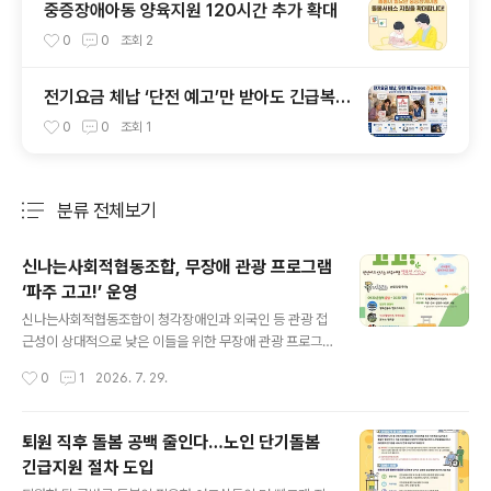
중증장애아동 양육지원 120시간 추가 확대
0
0
조회
2
전기요금 체납 ‘단전 예고’만 받아도 긴급복지
지원 가능
0
0
조회
1
분류 전체보기
주요 글 목록
신나는사회적협동조합, 무장애 관광 프로그램
‘파주 고고!’ 운영
글 내용
신나는사회적협동조합이 청각장애인과 외국인 등 관광 접
근성이 상대적으로 낮은 이들을 위한 무장애 관광 프로그
램 ‘파주 고고!’를 운영한다. ‘파주 고고!’는 장벽 제로, 재미
작성시간
0
1
2026. 7. 29.
만점을 표어로 내세운 파주 당일 여행 프로그램이다. 이동,
해설, 통역, 체험, 식사 등을 함께 구성해 누구나 편안하게
파주의 역사·문화·생태 관광지를 즐길 수 있도록 마련됐다.
퇴원 직후 돌봄 공백 줄인다…노인 단기돌봄
신나는사회적협동조합은 국내외 지역의 가치 있는 프로그
긴급지원 절차 도입
램과 문화관광 콘텐츠를 발굴·개발하고, 문화와 여행을 통
글 내용