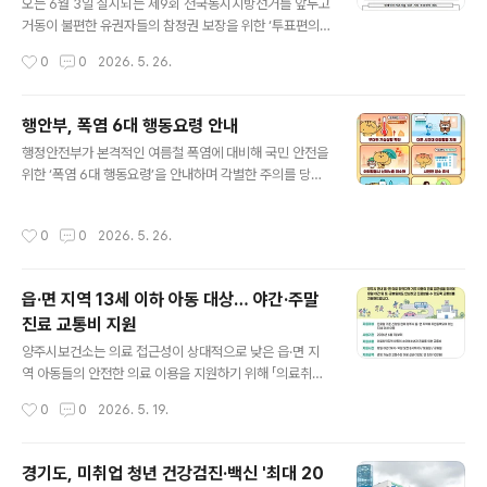
되면서 정부는 폭염 대응 체계를 한층 강화하기로 했다. 특
오는 6월 3일 실시되는 제9회 전국동시지방선거를 앞두고
히 지난 1일부터 폭염특보 체계에 가장 높은 단계인 ‘폭염
거동이 불편한 유권자들의 참정권 보장을 위한 ‘투표편의
중대경보’가 새로 도입됨에 따라, 경보 단계별로 취약계층
제공차량’ 운행이 추진된다. 전국 각 지자체와 선거관리위
작성시간
0
0
2026. 5. 26.
의 안전 확인 빈도를 높이고 필요한 복지 서비스를 신속히
원회는 장애인, 고령자 등 이동이 어려운 선거인을 대상으
연결할 계획이다. 재난 상황 안내 ..
로 무료 차량 지원 서비스를 운영하며 투표 참여를 돕는다.
이번 서비스는 휠체어 이용자, 보행이 어려운 어르신, 일시
행안부, 폭염 6대 행동요령 안내
적 장애로 이동이 불편한 선거인 등을 대상으로 제공되며,
글 내용
행정안전부가 본격적인 여름철 폭염에 대비해 국민 안전을
사전 신청을 통해 자택에서 투표소까지 안전하게 이동할
위한 ‘폭염 6대 행동요령’을 안내하며 각별한 주의를 당부
수 있도록 지원한다. 일부 지역에서는 휠체어 리프트 차량
했다. 최근 전국적으로 낮 기온이 크게 오르며 온열질환 위
과 보호자 동승 서비스도 함께 운영된다.중앙선거관리위원
험이 증가하는 가운데, 어린이와 어르신 등 폭염 취약계층
회에 따르면 제9회 전국동시지방선거 본투표는 2026년
작성시간
0
0
2026. 5. 26.
의 건강관리가 중요해지고 있다.행정안전부가 안내한 폭염
6월 3일 실시되며, 사전투표는 5월 29일부터 30일까지
행동요령은 ▲무더위 기상상황 확인 ▲더운 시간대 야외
진행된다.각 지역 선거관리위원회는 “모든..
활동 자제 ▲야외활동 시 신체노출 최소화 ▲시원한 장소
읍·면 지역 13세 이하 아동 대상… 야간·주말
에서 휴식 ▲충분한 수분 섭취 ▲가족 또는 이웃의 안전 살
진료 교통비 지원
피기 등 총 6가지다.특히 낮 시간대에는 폭염특보와 기온
글 내용
정보를 수시로 확인하고, 가장 더운 오후 시간에는 야외활
양주시보건소는 의료 접근성이 상대적으로 낮은 읍·면 지
동이나 작업을 가급적 피해야 한다고 강조했다. 외출 시에
역 아동들의 안전한 의료 이용을 지원하기 위해 「의료취약
는 양산이나 모자 등을 활용해 햇빛 노출을 줄이고, 시원한
지역 소아청소년과 진료 아동 교통비 지원사업」을 2026
작성시간
0
0
2026. 5. 19.
실내에서 충분한 휴식을 취하는 것이 중요하..
년 6월 1일부터 시행한다고 밝혔다.이번 사업은 평일 야간
및 토·공휴일에 소아청소년과 진료를 받는 과정에서 발생
하는 교통비 부담을 줄여, 보호자와 아동이 보다 안심하고
경기도, 미취업 청년 건강검진·백신 '최대 20
의료서비스를 이용할 수 있도록 마련됐다.지원 대상은 신