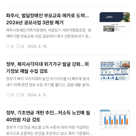
어, 러시아어, 태국어, 캄보디아어, 우즈베키스탄어, 일본
어, 라오스어, 네팔어 등 총 11개국 언어로 마련됐다. 국내
파주시, 발달장애인 부모교육 메카로 도약…
에 거주하는 다양한 국적의 이주여성이 자신의 모국어로
2026년 공모사업 3관왕 쾌거
지원 정보를 접할 수 있도록 한 것이다. 성평등가족부는 해
글 내용
당 웹 포스터를 전국 20개 출입국·외국인청과 외국인사무
파주시장애인가족지원센터, 마음담기 사회적협동조합, 생
소, 7개 지방고용노동청, 전국 행정복지센터 등 관련 기관
애주기별 부모교육 사업 공모에서 대거 선정영유아기 정서
에 배포할 계획이다. 폭력 피해 이주여성이 자주 접할 수 있
지원부터 학령기 방문 코칭, 성인기 사회적경제 자립 설계
작성시간
0
0
2026. 6. 15.
는 기관을 통해 안내를 강화해 제도 접근성을 높이겠다는
까지 맞춤형 지원 (2026년 5월 29일) 파주시가 경기북부
취지다.그동안 일부 이주여성..
발달장애인 가족을 위한 든든한 교육 허브로 자리매김할
전망이다. 파주시장애인가족지원센터(센터장 이수진)는 2
정부, 복지사각지대 위기가구 발굴 강화…위
026년 발달장애인 부모교육 관련 공모에서 자체 기획한 2
기정보 매월 수집 검토
개 사업이 선정되었으며, 업무협약을 맺고 있는 마음담기
글 내용
사회적협동조합(이사장 고연정)의 사업까지 더해 파주 지
정부가 복지 사각지대에 놓인 위기가구를 더 빠르게 찾아
역 내에서만 총 3개의 부모교육 프로젝트가 가동된다고 밝
내기 위해 관련 정보 수집 주기를 줄이고, 금융·생활 분야
혔다. 이를 통해 파주시 및 경기북부에 거주하는 발달장애
위기정보 연계를 확대하는 방안을 추진한다.보건복지부는
작성시간
0
0
2026. 6. 11.
인 부모들은 자녀의 연령과 생애주기(영유아기-학령기-성
9일 복지사각지대 발굴시스템에 위기정보를 제공하는 중
인전환기)에 맞춘 전문적이고 체계적인 교육 혜택을 ..
앙행정기관, 지방자치단체, 공공기관 등이 참여한 가운데
‘위기정보 제공기관 실무협의체’ 제1차 회의를 온라인으로
정부, 기초연금 개편 추진…저소득 노인에 월
열었다고 밝혔다.이번 회의는 현재 복지사각지대 발굴시스
40만원 지급 검토
템에서 활용하고 있는 각종 위기정보의 신속성, 정확성, 활
글 내용
용도를 높이기 위해 마련됐다. 또한 지난 5월 정부가 발표
정부가 기초연금 제도를 소득 수준에 따라 차등 지급하는
한 **‘위기가구 지원을 위한 복지안전매트 강화 방안’**의
방식으로 손질하는 방안을 추진하고 있다. 특히 기준중위