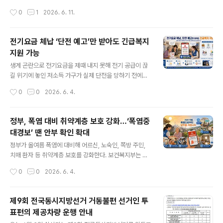
추진 상황을 관계기관과 공유하는 자리이기도 했다. 복지
소득 50% 이하에 해당하는 저소득 노인에게는 월 40만원
작성시간
0
1
2026. 6. 11.
사각지대 발굴시스템은 2014년 발생한 송파 세 모녀 사건
을 지급하는 방안이 유력하게 검토되는 것으로 알려졌다.
을 계기로 마련됐다. 이후 2015년 12..
정부 관계자에 따르면 현재 기초연금은 ‘65세 이상 노인
중 소득 하위 70%’를 기준으로 지급되고 있지만, 앞으로는
전기요금 체납 ‘단전 예고’만 받아도 긴급복지
선정 기준을 기준중위소득 100% 수준과 연동하는 방식으
지원 가능
로 바꾸는 방안이 논의되고 있다. 이 안이 적용되면 전체 수
글 내용
급 대상의 틀은 유지하되, 같은 수급자 안에서도 소득이 낮
생계 곤란으로 전기요금을 제때 내지 못해 전기 공급이 끊
은 노인일수록 더 많은 급여를 받게 된다. 올해 기초연금은
길 위기에 놓인 저소득 가구가 실제 단전을 당하기 전에도
65세 이상 노인 가운데 소득 하위 70%에게 월 최대 34만
정부 지원을 받을 수 있게 됐다. 보건복지부는 이 같은 내용
작성시간
0
0
2026. 6. 4.
9700원이 지급된다. 소득과 재산을 합산해 산정하는 소득
을 담은 「긴급복지지원 위기 사유에 관한 고시」 일부 개정
인정액이 단독가구 기준 월..
안을 시행한다고 3일 밝혔다. 이번 개정은 경제적 어려움
에 처한 취약계층이 위기 상황에 빠진 뒤에야 지원을 받는
정부, 폭염 대비 취약계층 보호 강화…‘폭염중
문제를 줄이고, 보다 이른 단계에서 공적 지원이 이뤄지도
대경보’ 땐 안부 확인 확대
록 하기 위한 조치다. 긴급복지지원 제도는 갑작스러운 사
글 내용
유로 생계 유지가 어려워진 저소득층에게 생계비, 의료비,
정부가 올여름 폭염에 대비해 어르신, 노숙인, 쪽방 주민,
주거비 등을 단기간 신속하게 지원하는 제도다. 주소득자
치매 환자 등 취약계층 보호를 강화한다. 보건복지부는 관
의 사망이나 실직, 휴업, 폐업, 질병, 부상 등으로 가구의 생
계부처와 함께 '2026년 여름철 취약계층 보호대책’을 추
작성시간
0
0
2026. 6. 4.
활 기반이 흔들릴 때 위기 상황을 벗어날 수 있도록 돕는 것
진한다고 3일 밝혔다. 기후변화 영향으로 여름철 고온 현
이 목적이다. 그동안 전기요..
상이 심화되는 가운데, 폭염으로 인한 인명 피해를 줄이고
취약계층을 선제적으로 보호하기 위한 조치다. 지난해 여
제9회 전국동시지방선거 거동불편 선거인 투
름 평균기온은 기상 관측 이후 가장 높은 수준을 기록했다.
표편의 제공차량 운행 안내
올해 역시 여름철 평균기온이 평년보다 높을 것으로 전망
글 내용