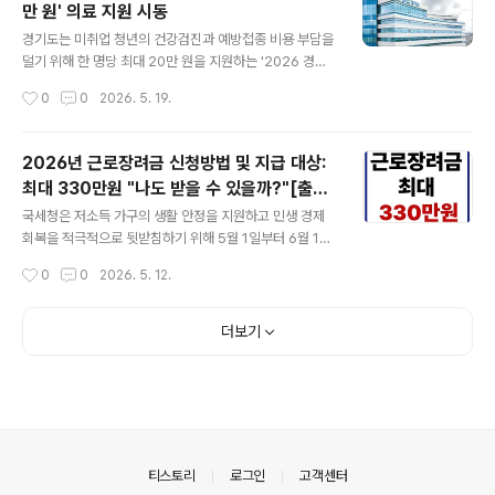
만 원' 의료 지원 시동
청일 기준 양주시 읍·면 지역에 주민등록이 되어 있는 13세
글 내용
이하 아동이며, 소아청소년과 진료를 위한 교통비를 지원
경기도는 미취업 청년의 건강검진과 예방접종 비용 부담을
받을 수 있다.지원 시간은 평일 야간(오후 7시부터 다음날
덜기 위해 한 명당 최대 20만 원을 지원하는 '2026 경기
오전 8시까지), 토요일 및 공휴일이며, 증빙 가능한 교통수
청년 메디케어 플러스 사업'을 시범 추진한다고 13일 밝혔
작성시간
0
0
2026. 5. 19.
단 이용 실비를 1인당 연 최대 10만 원까지 지원한다.신청
다.​메디케어 플러스는 청년참여기구 제안으로 주민참여예
은 지원 대상 아동 및 보호자가 ..
산에 반영된 사업이다. 예산 10억 원이 투입되며 모집 규모
는 건강검진 2,200명, 예방접종 2,200명 등 총 4,400명
2026년 근로장려금 신청방법 및 지급 대상:
이다.​지원 대상은 공고일 기준 경기도에 주민등록을 둔 19
최대 330만원 "나도 받을 수 있을까?"[출처]
~39세 미취업 청년이다. 건강검진은 위·대장 내시경, 뇌
글 내용
2026년 근로장려금 신청방법 및 지급 대상:
자기공명영상(MRI·MRA), 갑상선·복부·유방 초음파 등의
국세청은 저소득 가구의 생활 안정을 지원하고 민생 경제
최대 330만원 "나도 받을 수 있을까?"
검사 비용을 지원한다. 예방접종은 중위소득 120% 이하
회복을 적극적으로 뒷받침하기 위해 5월 1일부터 6월 1일
청년을 대상으로 HPV 백신(가다실9가), A·B형 간염 백신,
까지 2025년 귀속 근로·자녀장려금 정기 신청을 받는다고
작성시간
0
0
2026. 5. 12.
대상포진 접종 비용 등을 지원한다.​신청은 이달 20일 오
30일 밝혔다.​국세청은 2025년에 근로·사업·종교인소득
전..
이 있는 324만 가구에 안내문을 발송한다. 서면 안내문의
QR코드 또는 모바일 안내문의 신청하기, 자동응답서비스
더보기
(ARS·1544-9944)를 통해 간편하게 신청할 수 있다.​신
청한 장려금은 소득·재산 등을 심사해 법정 지급기한(9월
말)보다 한 달 이상 앞당겨 8월 27일 지급할 예정이다.​기
한까지 신청하지 못한 경우에도 12월 1일까지 신청할 수
있으나, 이 경우 산정된 금액의 95%만 지급된다.​근로장려
금 신청 대상은 2025년 부부합산 소득이 단독 가구 220
의안내
티스토리
로그인
고객센터
0만원, 홑벌..