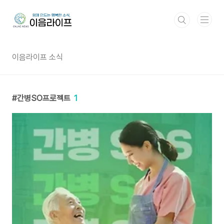
본문 바로가기
이음라이프 소식
간병SO프로젝트
1